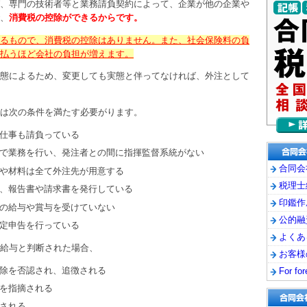
、専門の技術者等と業務請負契約によって、企業が他の企業や
、
消費税の控除ができるからです。
るもので、消費税の控除はありません。また、社会保険料の負
払うほど会社の負担が増えます。
態によるため、変更しても実態と伴ってなければ、外注として
は次の条件を満たす必要がります。
仕事も請負っている
で業務を行い、発注者との間に指揮監督系統がない
合同会
や材料は全て外注先が用意する
税理士
、報告書や請求書を発行している
印鑑作
の給与や賞与を受けていない
公的融
定申告を行っている
よくあ
給与と判断された場合、
お客様
除を否認され、追徴される
For for
を指摘される
される