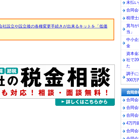
未払い
合同会
税理士
賞与が
会社設立や設立後の各種変更手続きが出来るキットを「低価
当」
中小企
金
資本金
社で2
た
調子に
300
合同会
合同会
合同会
4万円
合同会
合同会