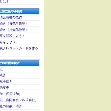
とは？
項証明書の取得
続き（青色申告等）
続き（社会保険等）
座を開設しよう！
録をしよう！
義クレジットカードを作ろ
更
続き
転手続き
的変更
加（役員追加）
更（合同会社→株式会社）
社の解散・清算