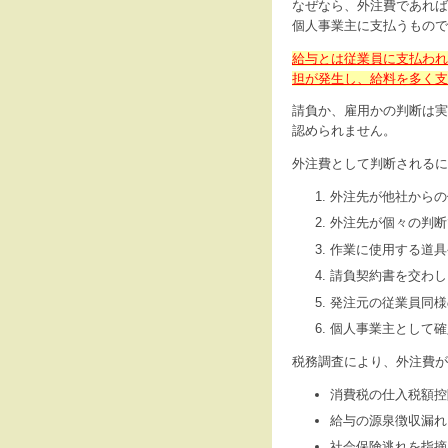
なぜなら、外注費であれば
個人事業主に支払うもので
給与とは従業員に支払われ
担が発生し、給料を多く支
請負か、雇用かの判断は実
認められません。
外注費として判断されるに
外注先が他社からの
外注先が個々の判断
作業に使用する道具
請負契約書を交わし
発注元の従業員同様
個人事業主として確
税務調査により、外注費が
消費税の仕入税額控
給与の源泉徴収漏れ
社会保険逃れを指摘