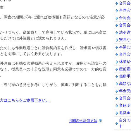
合同会
求
合同会
。調査の期間が3年に渡れば追徴額も高額となるので注意が必
合同会
合同会
法令遵
かりづらく、従業員として雇用している状況で、単に出来高に
るだけでは外注費とは認められません。
安易な
本業に
ためにも作業現場ごとに請負契約書を作成し、請求書や領収書
とを明確にしておく必要があります。
合同会
休業給
外注費は有効な節税効果が考えられますが、雇用から請負への
産前産
なく、従業員への十分な説明と同意も必要ですので一方的な変
。
傷病手
高額な
、専門家の意見を参考にしながら、慎重に判断することをお勧
年金受
合同会
方はこちらをご参照下さい。
育休明
退職金
自分で
消費税の計算方法
ト