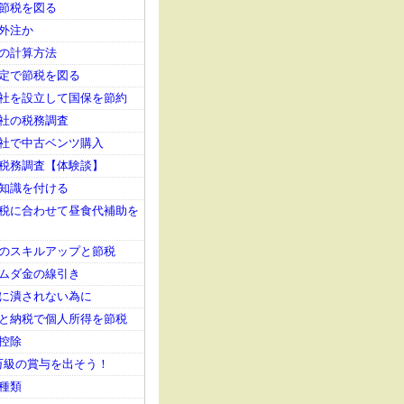
節税を図る
外注か
の計算方法
定で節税を図る
社を設立して国保を節約
社の税務調査
社で中古ベンツ購入
税務調査【体験談】
知識を付ける
税に合わせて昼食代補助を
のスキルアップと節税
ムダ金の線引き
に潰されない為に
と納税で個人所得を節税
控除
00万級の賞与を出そう！
種類