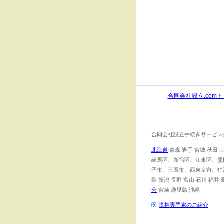
合同会社設立.com
合同会社設立手続きサービス
北海道
青森 岩手 宮城 秋田 
練馬区、新宿区、江東区、墨
子市、三鷹市、西東京市、狛
梨 新潟 長野 富山 石川 福井 
分
宮崎 鹿児島 沖縄
提携専門家のご紹介