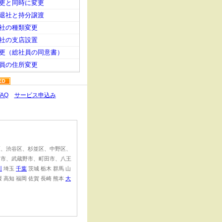
更と同時に変更
退社と持分譲渡
社の種類変更
社の支店設置
更（総社員の同意書）
員の住所変更
FAQ
サービス申込み
区、渋谷区、杉並区、中野区、
川市、武蔵野市、町田市、八王
川
埼玉
千葉
茨城 栃木 群馬 山
媛 高知 福岡 佐賀 長崎 熊本
大