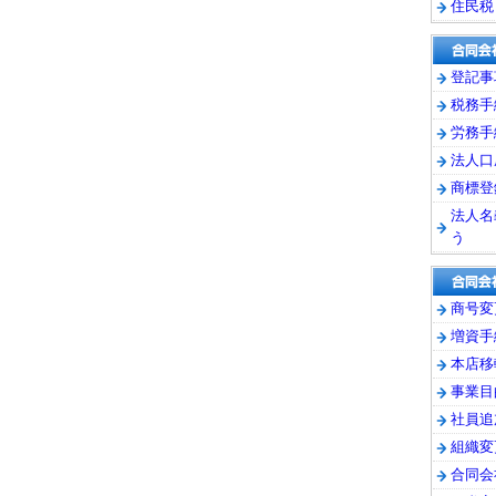
住民税
登記事
税務手
労務手
法人口
商標登
法人名
う
商号変
増資手
本店移
事業目
社員追
組織変
合同会