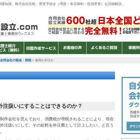
会社の基礎知識、株式会社比較、変更手続き（増資・本店移転・役員変更）を詳細解説。
合同会社の税金・節税
>
雇用か外注か
外注扱いにすることはできるのか？
制作会社を営んでおり、消費税が増税されることにより、現在
外注扱いにして、その給料を外注費として計上したい、と言う
。