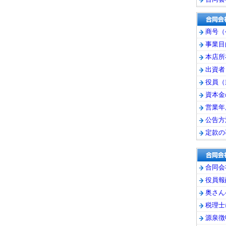
商号（
事業目
本店所
出資者
役員（
資本金
営業年
公告方
定款の
合同会
役員報
奥さん
税理士
源泉徴