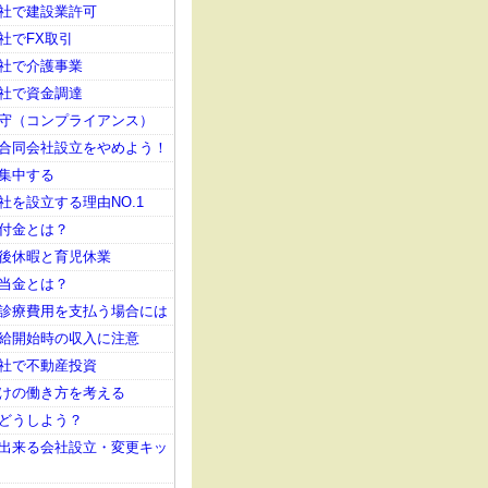
社で建設業許可
社でFX取引
社で介護事業
社で資金調達
守（コンプライアンス）
合同会社設立をやめよう！
集中する
社を設立する理由NO.1
付金とは？
後休暇と育児休業
当金とは？
診療費用を支払う場合には
給開始時の収入に注意
社で不動産投資
けの働き方を考える
どうしよう？
出来る会社設立・変更キッ