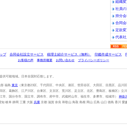
組織変
社員の
持分会
合同会
定款変
代表社
トップ
合同会社設立サービス
税理士紹介サービス（無料）
印鑑作成サービス
お客様の声
事務所概要
お問い合わせ
プライバシーポリシー
提供可能地域。日本全国対応致します。
山形 福島
東京
（東京都23区、千代田区、中央区、港区、世田谷区、大田区、目黒区、品川
田区、葛飾区、江戸川区、台東区、文京区、荒川区、足立区、北区、豊島区、板橋区）立
江市、国分寺市、国立市、調布市、府中市、武蔵村山市、福生市、多摩市、稲城市）
神奈
愛知 岐阜 静岡 三重 大阪
兵庫
京都 滋賀 奈良 和歌山 鳥取 島根 岡山 広島 山口 徳島 香川 愛