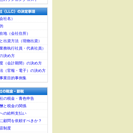
会社名）
的
在地（会社住所）
と出資方法（現物出資）
業務執行社員・代表社員）
の決め方
度（会計期間）の決め方
法（官報・電子）の決め方
事業目的事例集
社の税金・青色申告
酬と税金の関係
への給料支払い
に顧問を依頼すべきか？
収制度