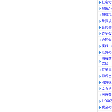
社宅で
雇用か
消費税
旅費規
合同会
赤字会
合同会
実録！
経費の
消費増
支給
従業員
節税と
消費税
ふるさ
医療費
1,0
税金の