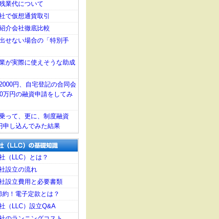
残業代について
社で仮想通貨取引
紹介会社徹底比較
出せない場合の「特別手
業が実際に使えそうな助成
2000円、自宅登記の合同会
00万円の融資申請をしてみ
乗って、更に、制度融資
万円申し込んでみた結果
社（LLC）とは？
社設立の流れ
社設立費用と必要書類
節約！電子定款とは？
社（LLC）設立Q&A
社のランニングコスト