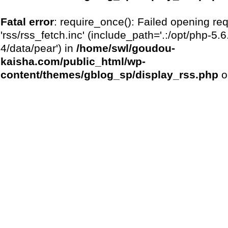
Fatal error
: require_once(): Failed opening re
'rss/rss_fetch.inc' (include_path='.:/opt/php-5.6
4/data/pear') in
/home/swl/goudou-
kaisha.com/public_html/wp-
content/themes/gblog_sp/display_rss.php
o