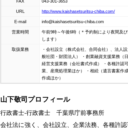
FAX
043-301-3653
URL
http://www.kaishasetsuritsu-chiba.com/
E-mail
info@kaishasetsuritsu-chiba.com
営業時間
午前9時～午後6時（＊予約制により夜間及
します）
取扱業務
・会社設立（株式会社、合同会社）、法人設
般社団・財団法人） ・創業融資支援業務（
経営支援業務（会社書式作成） ・各種許認
業、産廃処理業ほか） ・相続（遺言書案作
作成ほか）
山下敬司プロフィール
行政書士-行政書士 千葉県庁前事務所
会社法に強く、会社設立、企業法務、各種許認