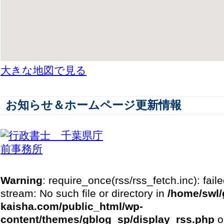
大きな地図で見る
お知らせ＆ホームページ更新情報
Warning
: require_once(rss/rss_fetch.inc): fail
stream: No such file or directory in
/home/swl
kaisha.com/public_html/wp-
content/themes/gblog_sp/display_rss.php
o