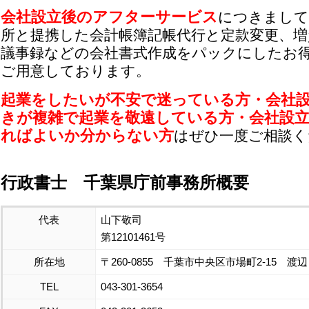
会社設立後のアフターサービス
につきまして
所と提携した会計帳簿記帳代行と定款変更、増
議事録などの会社書式作成をパックにしたお
ご用意しております。
起業をしたいが不安で迷っている方・会社
きが複雑で起業を敬遠している方・会社設
ればよいか分からない方
はぜひ一度ご相談く
行政書士 千葉県庁前事務所概要
代表
山下敬司
第12101461号
所在地
〒260-0855 千葉市中央区市場町2-15 渡辺
TEL
043-301-3654