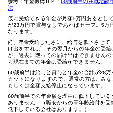
参考：年金機構ＨＰ「
60歳前半の在職老齢
法
」
仮に受給できる年金が月額5万円あるとし
が23万円で賞与なしであればセーフ。5万
なります。
尚、年金受給したさに、給与を低下させて
け出をすれば、その翌月からの年金の受給
が、過去に遡っての届け出はできませんの
ら現在までの年金は受給ができません。
60歳前半は給与と賞与と年金の合計が28
カットになりますので、通常の方は、みな
もしくは全額支給停止になっています。
60歳前半での年金額を理由に低下している
ありません。（職安からの高年齢給付を受
低下している会社はあります。）