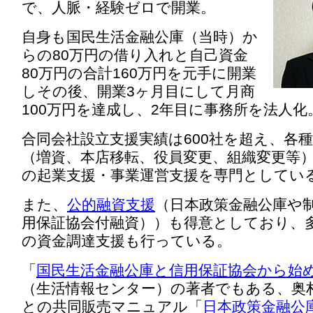
で、人脈・経験ゼロで開業。
自身も国民生活金融公庫（当時）か
らの80万円の借り入れと自己資金
80万円の合計160万円を元手に開業
しその後、開業3ヶ月目にして月商
100万円を達成し、2年目に事務所を法人化
合同会社設立支援実績は600社を超え、各
（増資、本店移転、役員変更、組織変更等
の起業支援・事業運営支援を専門としてい
また、
公的融資支援
（日本政策金融公庫や
用保証協会付融資））も得意としており、
の資金調達支援も行っている。
「
国民生活金融公庫と信用保証協会から始
（生活情報センター）の著者でもある、奥
との共同販売マニュアル「
日本政策金融公